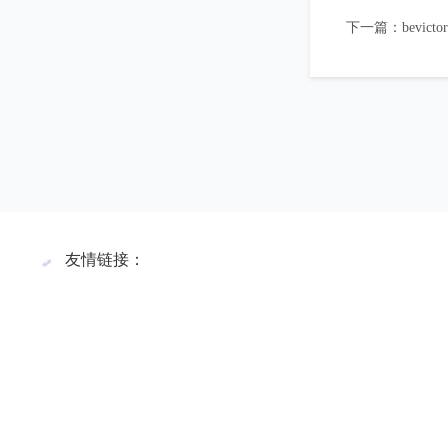
下一篇：
bev
友情链接：