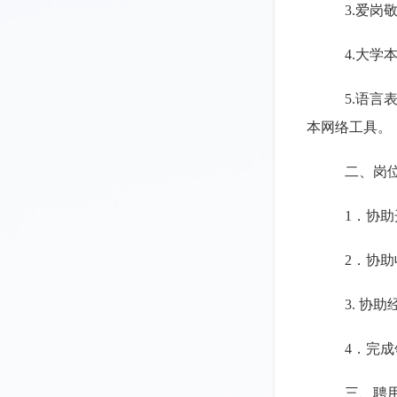
3.爱
4.大学
5.语
本网络工具。
二、岗
1．协
2．协
3. 协
4．完
三、聘