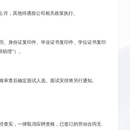
00元/月，其他待遇按公司相关政策执行。
简历、身份证复印件、毕业证书复印件、学位证书复印
科研助理”）。
资格审查后确定面试人选。面试安排将另行通知。
一经查实，一律取消应聘资格，已签订的劳动合同无