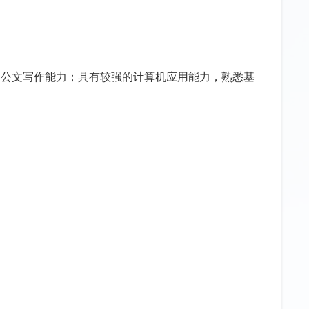
的公文写作能力；具有较强的计算机应用能力，熟悉基