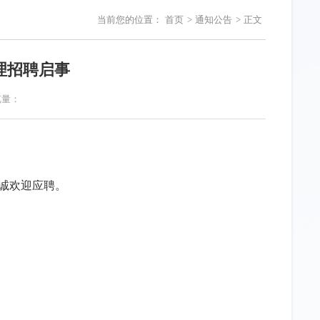
当前您的位置：
首页
>
通知公告
>
正文
助理招聘启事
览量：
热诚欢迎应聘。