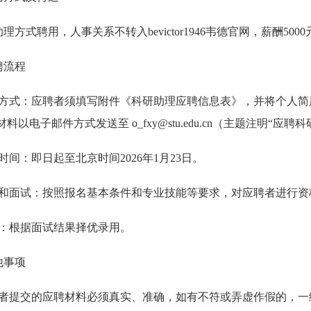
理方式聘用，人事关系不转入bevictor1946韦德官网，薪酬
50
聘流程
名方式：应聘者须填写附件《科研助理应聘信息表》，并将个人
以电子邮件方式发送至 o_fxy@stu.edu.cn（主题注明“应聘
时间：即日起至北京时间2026年1月23日。
查和面试：按照报名基本条件和专业技能等要求，对应聘者进行
用：根据面试结果择优录用。
他事项
聘者提交的应聘材料必须真实、准确，如有不符或弄虚作假的，