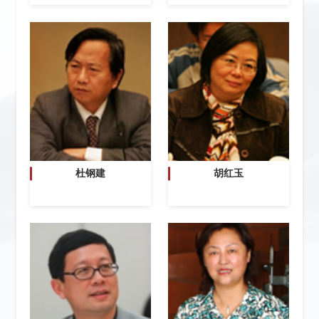
杜钢建
胡红玉