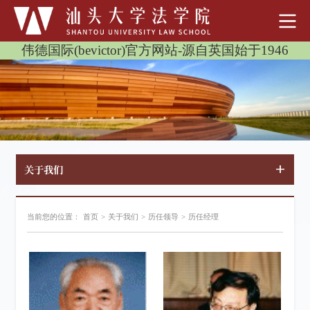
伟德国际(bevictor)官方网站-源自英国始于1946
关于我们
当前您的位置：
首页
>
关于我们
>
历任领导
>
历任经理