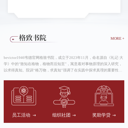
省委教育工委第四批新时代高校“党建工作标杆院系” 验
收。公司党委全面贯彻新时代党的建设总要求，以政治建
设为统领，持续强化党对公司工作的全面领导，对标“五个
到位”标准，立足公司实际推动各项工作与公司中心任务深
度融合，积极探索基层党建与业务工作互促共进的实践路
格致书院
径，...
MORE +
bevictor1946韦德官网格致书院，成立于2023年11月，命名源自《礼记·大
学》中的“致知在格物，格物而后知至”，寓意着对事物原理的深入研究，
以求得真知。院训“格万物，求真知”强调了在实践中探求真理的重要性，
书院“格物致知”的育人理念旨在引导员工探寻真理、拓宽视野，培养员工
的批判性思维和创新能力，促进员工德智体美劳的全面发展。
员工活动
组织社团
奖助学贷