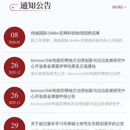
通知公告
MORE +
08
伟德国际1946bv官网科研助理招聘启事
因工作需要，伟德国际1946bv官网面向校内外公开招聘科研助理2名，热诚欢迎应聘。一、招聘条件1.遵守中华人民共和国宪法和法律；2.热爱高等教育事业，关心员工；3.爱岗敬业、做事认真负责，具有良好的品行和职业道德；4.大学本科及以上学历；5.语言表达能力较强，具有一定的社会交际和组织协调能力；具有一定的公文写作能力；具有较强的计算机应用能力，熟悉基本网络工具。二、岗位职责1．协助开展公司科研项目等工作；2．协助收集整理科研等信息资料；...
2026-01
bevictor1946韦德官网地方治理创新与法治发展研究中
26
心开放基金课题评审结果及立项通知
2025-12
各位老师及研究人员：bevictor1946韦德官网地方治理创新与法治发展研究中心开放基金课题发布后，高校等诸多学者积极申报，经过资格审核、专家评审，共有8个项目通过评审，获得立项，具体信息如下，现予以公布：序号姓名单位课题名称课题类型1程晨华东交通大学数字纠纷解决的主观程序正义转向研究重点课题2石鹏飞山东建筑大学传统法文化在山东基层综合治理中的现代转化研究重点课题3牛冠朝中山大学医疗纠纷的柔性治理方法研究青年课题4舒晓庆bevictor1946韦德官网广东省人工智能产业发展的知识产权治理困境与对策研究青年课题5姜兴智大连海事大学城乡统筹视域下基层疑难问题治理法治化研究青年课题6谢嘉图bevictor1946韦德官网人工智能服务提供者版权透明度义务的理论基础与规范构建青年课题7李荣华汕头老员工成式人工智能冲击下的学术诚信危机及其法治化治理研究青年课题8孔夏雨bevictor1946韦德官网清代潮汕地区乡规民约的社会治理功能研究培养基金请获得立项的老师及研究人员按照申报书载明的要求，...
bevictor1946韦德官网地方治理创新与法治发展研究中
26
心开放基金课题申报公告
2025-11
bevictor1946韦德官网地方治理创新与法治发展研究中心开放基金课题申报公告 bevictor1946韦德官网地方治理创新与法治发展研究中心（以下简称“中心”）是广东省决策咨询研究基地。中心正式启动开放基金（07425030）课题申报，并将有关事项公告如下：一、指导思想坚持以习近平新时代中国特色社会主义思想为指导，深入贯彻落实党中央关于推进国家治理体系和治理能力现代化的战略部署，坚持理论政策研究与对策研究并重。课题研究应聚焦地方治理创新的前沿理论与实践探索，...
29
关于超过最长学习年限硕士研究生失联拟退学的公告