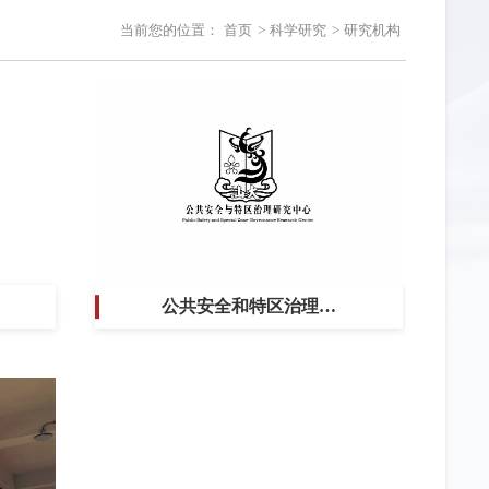
当前您的位置：
首页
>
科学研究
>
研究机构
公共安全和特区治理…