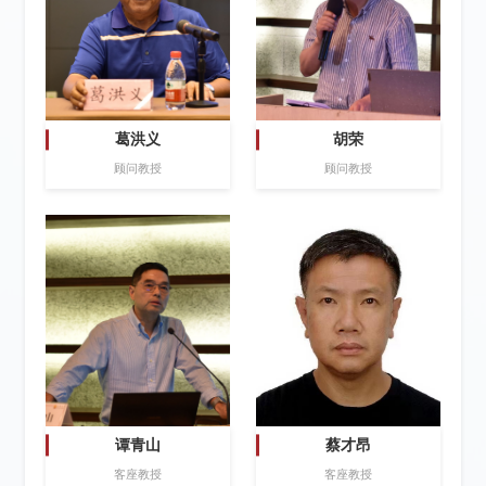
葛洪义
胡荣
顾问教授
顾问教授
谭青山
蔡才昂
客座教授
客座教授