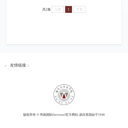
共2条
上页
1
下页
友情链接：
版权所有 © 伟德国际(bevictor)官方网站-源自英国始于1946