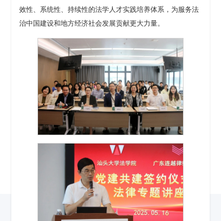
效性、系统性、持续性的法学人才实践培养体系，为服务法
治中国建设和地方经济社会发展贡献更大力量。