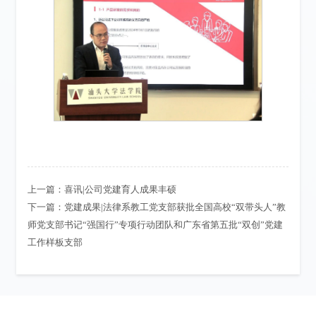
上一篇：
喜讯|公司党建育人成果丰硕
下一篇：
党建成果|法律系教工党支部获批全国高校“双带头人”教
师党支部书记“强国行”专项行动团队和广东省第五批“双创”党建
工作样板支部